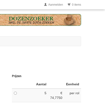
Aanmelden
0 items
Prijzen
Aantal
Eenheid
5
€
per rol
74,7750