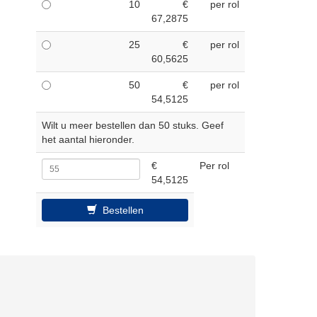
10
€
per rol
67,2875
25
€
per rol
60,5625
50
€
per rol
54,5125
Wilt u meer bestellen dan 50 stuks. Geef
het aantal hieronder.
€
Per rol
54,5125
Bestellen