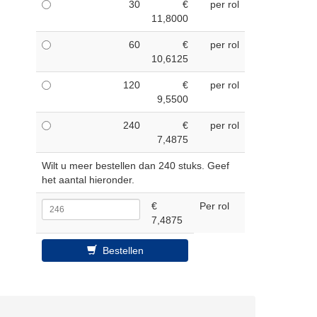
30
€
per rol
11,8000
60
€
per rol
10,6125
120
€
per rol
9,5500
240
€
per rol
7,4875
Wilt u meer bestellen dan 240 stuks. Geef
het aantal hieronder.
€
Per rol
7,4875
Bestellen