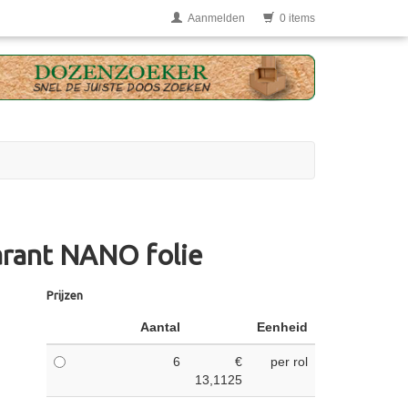
Aanmelden
0 items
arant NANO folie
Prijzen
Aantal
Eenheid
6
€
per rol
13,1125