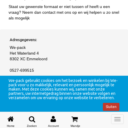
Staat uw gewenste formaat er niet tussen of heeft u een
vraag? Neem dan contact met ons op en wij helpen u zo snel
als mogelijk
Adresgegevens:
We-pack
Het Waterland 4
8302 XC Emmeloord
0527-699515
We-pack gebruikt cookies om het bezoek en winkelen bij We-
pack voor u zo makkelijk, relevant en persoonlijk mogelijk te
Alle prijzen zijn
exclusief BTW
. Verzendkosten zijn afhankelijk van
maken. Met deze cookies kunnen wij, samen met onze
totaalbedrag en locatie
partners, uw internetgedrag binnen onze website volgen en
verzamelen om uw ervaring op onze website te verbeteren.
Sluiten
Menu
Home
Zoeken
Account
Mandje