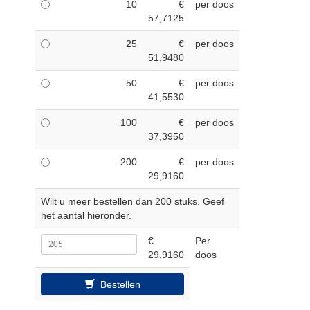
10
€
per doos
57,7125
25
€
per doos
51,9480
50
€
per doos
41,5530
100
€
per doos
37,3950
200
€
per doos
29,9160
Wilt u meer bestellen dan 200 stuks. Geef
het aantal hieronder.
€
Per
29,9160
doos
Bestellen