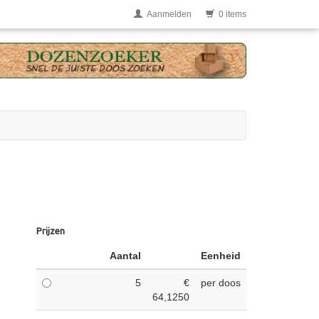
Aanmelden
0 items
Prijzen
Aantal
Eenheid
5
€
per doos
64,1250