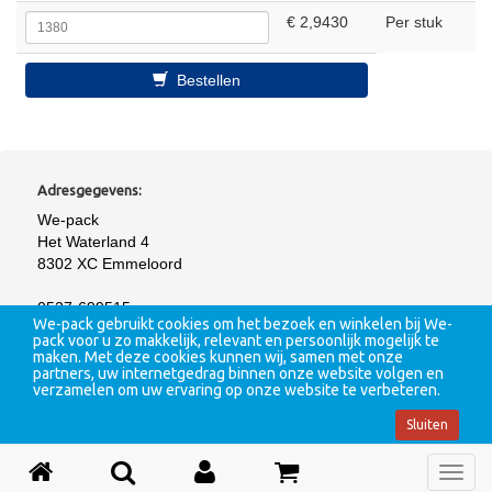
€ 2,9430
Per stuk
Bestellen
Adresgegevens:
We-pack
Het Waterland 4
8302 XC Emmeloord
0527-699515
We-pack gebruikt cookies om het bezoek en winkelen bij We-
pack voor u zo makkelijk, relevant en persoonlijk mogelijk te
maken. Met deze cookies kunnen wij, samen met onze
partners, uw internetgedrag binnen onze website volgen en
Alle prijzen zijn
exclusief BTW
. Verzendkosten zijn afhankelijk van
verzamelen om uw ervaring op onze website te verbeteren.
totaalbedrag en locatie
Sluiten
Menu